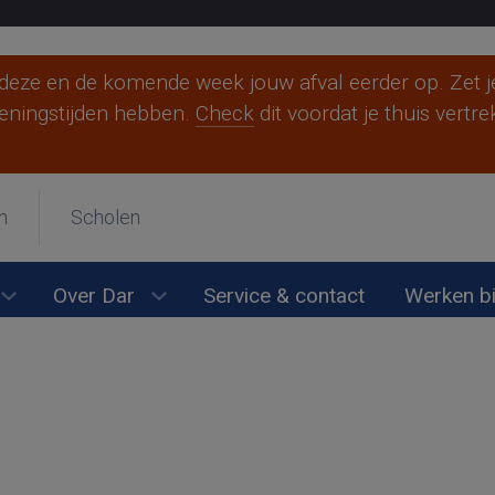
eze en de komende week jouw afval eerder op. Zet je
eningstijden hebben.
Check
dit voordat je thuis vertr
Berg en Dal
Beuningen
Druten
n
Scholen
Heumen
Mook en Middelaar
Nijmegen
Over Dar
Service & contact
Werken bi
en
Submenu Wijkonderhoud openen
Submenu Over Dar openen
Overbetuwe
Wijchen
Ik woon ergens anders