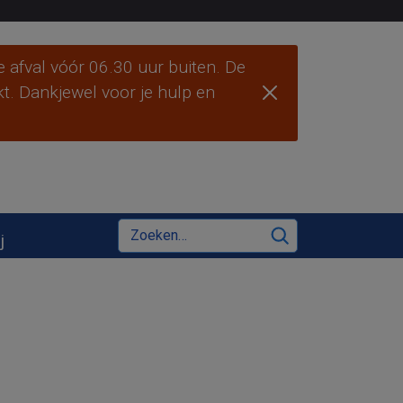
 afval vóór 06.30 uur buiten. De
ekt. Dankjewel voor je hulp en
Zoeken
j
Zoeken