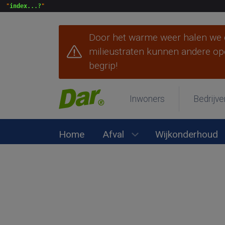
 "
index...?
Door het warme weer halen we d
milieustraten kunnen andere op
begrip!
Inwoners
Bedrijve
Home
Afval
Wijkonderhoud
Submenu Afval open