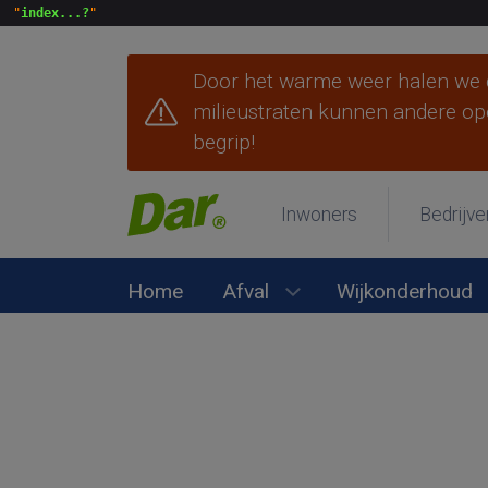
 "
index...?
Door het warme weer halen we d
milieustraten kunnen andere op
begrip!
Inwoners
Bedrijve
Home
Afval
Wijkonderhoud
Submenu Afval open