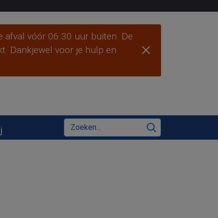
 afval vóór 06.30 uur buiten. De
ekt. Dankjewel voor je hulp en
Zoeken
j
Zoeken