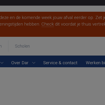
eze en de komende week jouw afval eerder op. Zet je
eningstijden hebben.
Check
dit voordat je thuis vertr
Berg en Dal
Beuningen
Druten
n
Scholen
Heumen
Mook en Middelaar
Nijmegen
Over Dar
Service & contact
Werken bi
en
Submenu Wijkonderhoud openen
Submenu Over Dar openen
Overbetuwe
Wijchen
Ik woon ergens anders