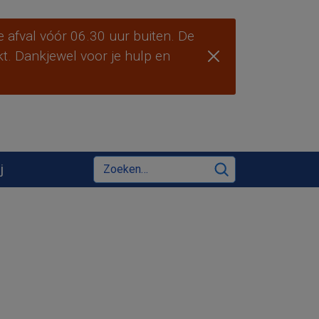
 afval vóór 06.30 uur buiten. De
ekt. Dankjewel voor je hulp en
Zoeken
j
Zoeken