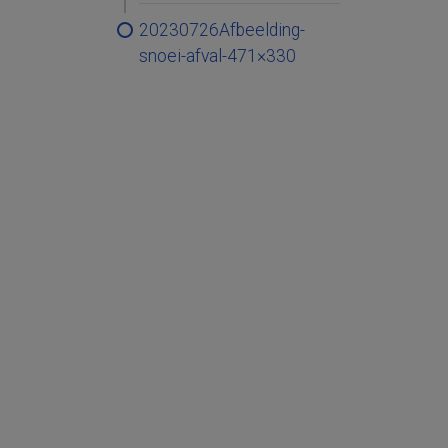
20230726Afbeelding-
snoei-afval-471×330