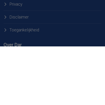
Privacy
Disclaimer
Toegankelijkheid
Over Dar
Over Dar
Werken bij Dar
Openingstijden milieustraten
Service & contact