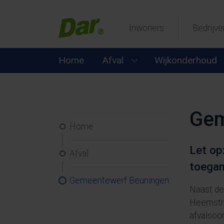
Inwoners
Bedrijve
Home
Afval
Wijkonderhoud
Submenu Afval open
Gem
Home
Let op
Afval
toegan
Gemeentewerf Beuningen
Naast d
Heemstra
afvalsoor