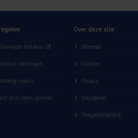
regelen
Over deze site
fvalwijzer bekijken
Sitemap
Afvalpas aanvragen
Cookies
Melding maken
Privacy
e
 LinkedIn
rof afval laten ophalen
Disclaimer
Toegankelijkheid