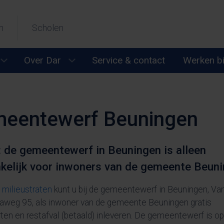
n
Scholen
Over Dar
Service & contact
Werken bi
en
Submenu Wijkonderhoud openen
Submenu Over Dar openen
eentewerf Beuningen
: de gemeentewerf in Beuningen is alleen
kelijk voor inwoners van de gemeente Beuni
e
milieustraten
kunt u bij de gemeentewerf in Beuningen, Va
weg 95, als inwoner van de gemeente Beuningen gratis
ten en restafval (betaald) inleveren. De gemeentewerf is o