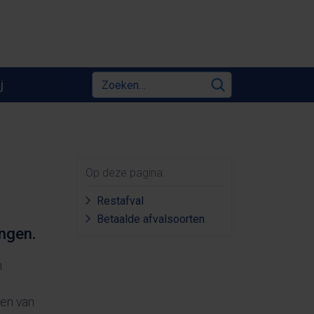
Zoeken
j
Zoeken
Op deze pagina:
Restafval
Betaalde afvalsoorten
ngen.
n
pen van