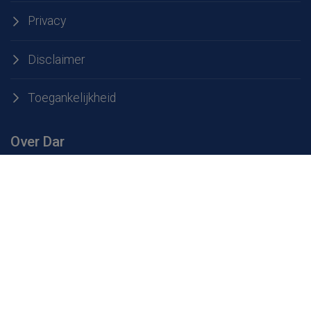
Privacy
Disclaimer
Toegankelijkheid
Over Dar
Over Dar
Werken bij Dar
Openingstijden milieustraten
Service & contact