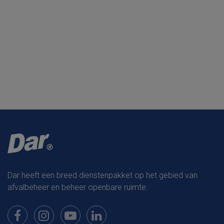
Dar heeft een breed dienstenpakket op het gebied van
afvalbeheer en beheer openbare ruimte.
Bekijk onze pagina op Facebook
Bekijk onze pagina op Instagram
Bekijk onze pagina op Youtube
Bekijk onze pagina op LinkedIn