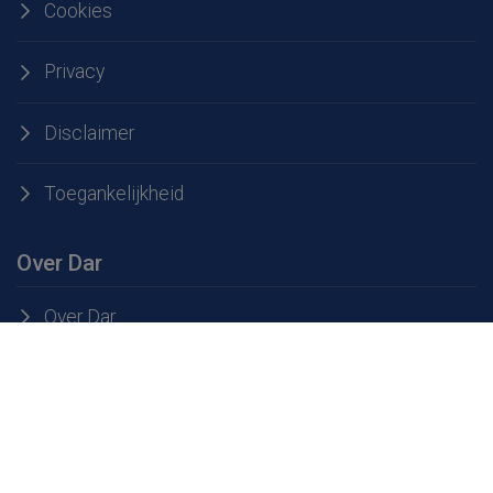
Cookies
Privacy
Disclaimer
Toegankelijkheid
Over Dar
Over Dar
Werken bij Dar
Openingstijden milieustraten