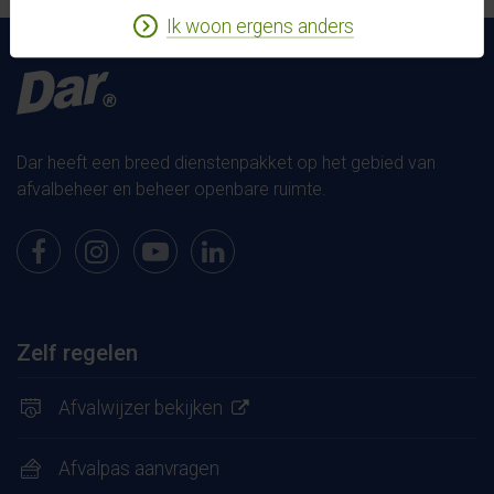
Ik woon ergens anders
Dar heeft een breed dienstenpakket op het gebied van
afvalbeheer en beheer openbare ruimte.
Bekijk onze pagina op Facebook
Bekijk onze pagina op Instagram
Bekijk onze pagina op Youtube
Bekijk onze pagina op LinkedIn
Zelf regelen
Afvalwijzer bekijken
Afvalpas aanvragen