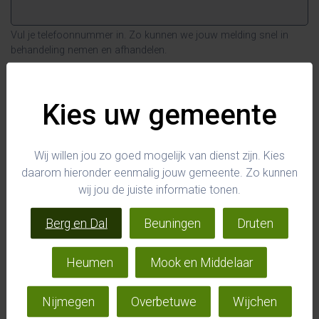
Vul je telefoonnummer in. Zo kunnen we jouw melding snel in
behandeling nemen en afhandelen.
E-mailadres
*
Kies uw gemeente
Wij willen jou zo goed mogelijk van dienst zijn. Kies
daarom hieronder eenmalig jouw gemeente. Zo kunnen
wij jou de juiste informatie tonen.
Berg en Dal
Beuningen
Druten
Heumen
Mook en Middelaar
Nijmegen
Overbetuwe
Wijchen