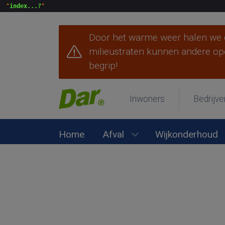
 "
index...?
Door het warme weer halen we d
milieustraten kunnen andere op
begrip!
Inwoners
Bedrijve
Home
Afval
Wijkonderhoud
Submenu Afval open