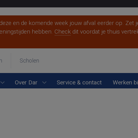
eze en de komende week jouw afval eerder op. Zet je
eningstijden hebben.
Check
dit voordat je thuis vertr
Berg en Dal
Beuningen
Druten
n
Scholen
Heumen
Mook en Middelaar
Nijmegen
Over Dar
Service & contact
Werken bi
en
Submenu Wijkonderhoud openen
Submenu Over Dar openen
Overbetuwe
Wijchen
Ik woon ergens anders