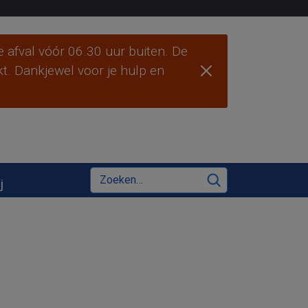
 afval vóór 06.30 uur buiten. De
ekt. Dankjewel voor je hulp en
Zoeken
j
Zoeken