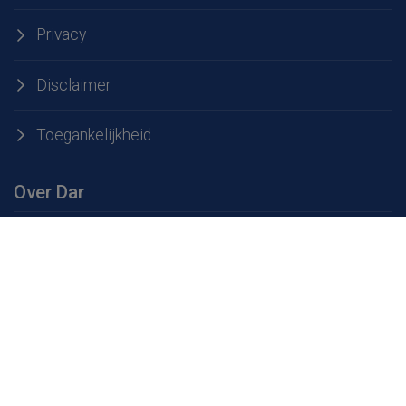
Privacy
Disclaimer
Toegankelijkheid
Over Dar
Over Dar
Werken bij Dar
Openingstijden milieustraten
Service & contact