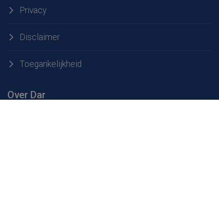
Privacy
Disclaimer
Toegankelijkheid
Over Dar
Over Dar
Werken bij Dar
Openingstijden milieustraten
Service & contact