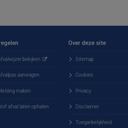
regelen
Over deze site
fvalwijzer bekijken
Sitemap
Afvalpas aanvragen
Cookies
Melding maken
Privacy
e
 LinkedIn
rof afval laten ophalen
Disclaimer
Toegankelijkheid