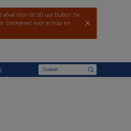
 afval vóór 06.30 uur buiten. De
ekt. Dankjewel voor je hulp en
Zoeken
j
Zoeken