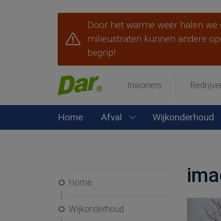
Door het warme weer halen we d
milieustraten kunnen andere op
begrip!
Inwoners
Bedrijve
Home
Afval
Wijkonderhoud
Submenu Afval open
ima
Home
Wijkonderhoud