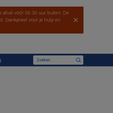
 afval vóór 06.30 uur buiten. De
ekt. Dankjewel voor je hulp en
Zoeken
j
Zoeken