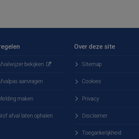
regelen
Over deze site
fvalwijzer bekijken
Sitemap
Afvalpas aanvragen
Cookies
Melding maken
Privacy
e
 LinkedIn
rof afval laten ophalen
Disclaimer
Toegankelijkheid