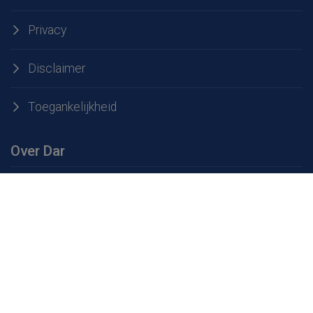
Privacy
Disclaimer
Toegankelijkheid
Over Dar
Over Dar
Werken bij Dar
Openingstijden milieustraten
Service & contact