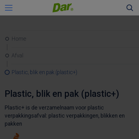
Zoeke
Home
Afval
Plastic, blik en pak (plastic+)
Plastic, blik en pak (plastic+)
Plastic+ is de verzamelnaam voor plastic
verpakkingsafval: plastic verpakkingen, blikken en
pakken