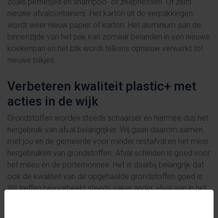
zoals petflesjes en shampoo- of zeepflessen. Of zelfs
nieuwe afvalcontainers. Het karton uit de verpakkingen
wordt weer nieuw papier of karton. Het aluminium aan de
binnenzijde van het pak kan zomaar belanden in een nieuwe
koekenpan en het blik wordt telkens opnieuw verwerkt tot
nieuwe blikjes.
Verbeteren kwaliteit plastic+ met
acties in de wijk
Grondstoffen worden steeds schaarser en hiermee dus het
hergebruik van afval belangrijker. Wij gaan daarom samen
met jou en de gemeente voor minder restafval en het meer
hergebruiken van grondstoffen. Afval scheiden is goed voor
het milieu en de portemonnee. Het is daarbij belangrijk dat
ook de kwaliteit van de opgehaalde grondstoffen goed is.
Wij treffen bijvoorbeeld steeds vaker ander afval aan in het
plastic+. Het scheiden van plastic+ kan en moet dus beter.
Afvalcoaches gaan daarom in gesprek met bewoners over