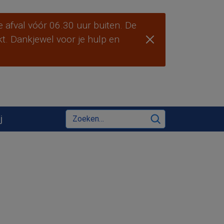
 afval vóór 06.30 uur buiten. De
ekt. Dankjewel voor je hulp en
Zoeken
j
Zoeken