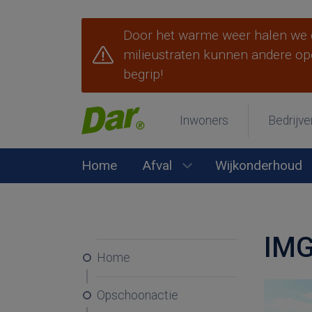
Door het warme weer halen we d
milieustraten kunnen andere op
begrip!
Inwoners
Bedrijve
Home
Afval
Wijkonderhoud
Submenu Afval open
IMG
Home
Opschoonactie