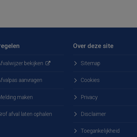
regelen
Over deze site
fvalwijzer bekijken
Sitemap
Afvalpas aanvragen
Cookies
Melding maken
Privacy
e
 LinkedIn
rof afval laten ophalen
Disclaimer
Toegankelijkheid