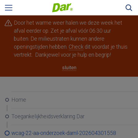
Zoeke
Door het warme weer halen we deze week het
afval eerder op. Zet je afval vóór 06.30 uur
buiten. De milieustraten kunnen andere
openingstijden hebben.
Check
dit voordat je thuis
Berg en Dal
Beuningen
Druten
vertrekt. Dankjewel voor je hulp en begrip!
Heumen
Mook en Middelaar
sluiten
Nijmegen
Overbetuwe
Wijchen
Home
Ik woon ergens anders
Toegankelijkheids­verklaring Dar
wcag-22-aa-onderzoek-darnl-202604301558