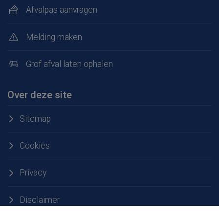
Afvalpas aanvragen
Melding maken
Grof afval laten ophalen
Over deze site
Sitemap
Cookies
Privacy
Disclaimer