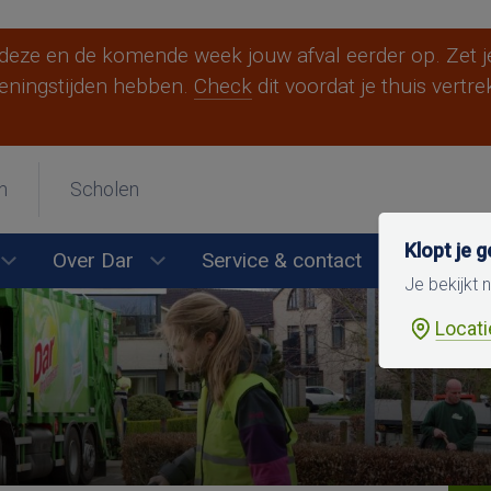
eze en de komende week jouw afval eerder op. Zet je
eningstijden hebben.
Check
dit voordat je thuis vertr
n
Scholen
Berg en Dal
Beuningen
Druten
Klopt je 
Over Dar
Service & contact
Werken bi
Heumen
Mook en Middelaar
Nijmegen
en
Submenu Wijkonderhoud openen
Submenu Over Dar openen
Je bekijkt
Overbetuwe
Wijchen
Locati
Ik woon ergens anders