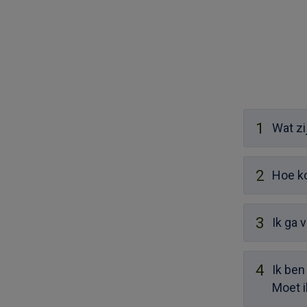
1
Wat zi
2
Hoe ko
3
Ik ga 
4
Ik ben
Moet i