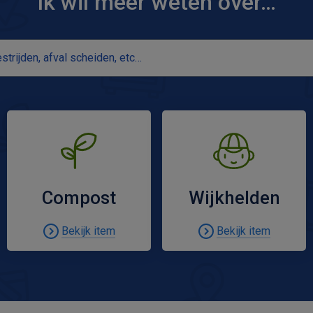
Ik wil meer weten over…
Compost
Wijkhelden
Bekijk item
Bekijk item