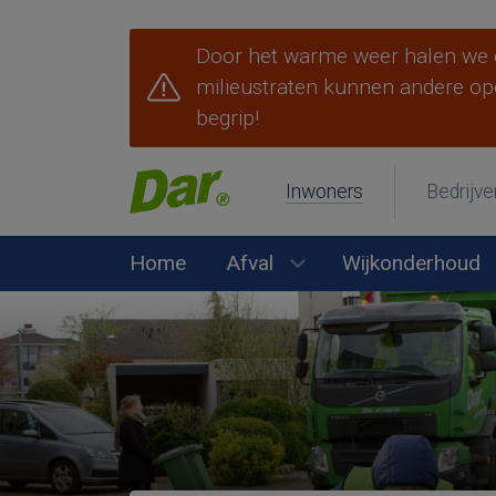
Door het warme weer halen we d
milieustraten kunnen andere op
begrip!
Inwoners
Bedrijve
Home
Afval
Wijkonderhoud
Submenu Afval open