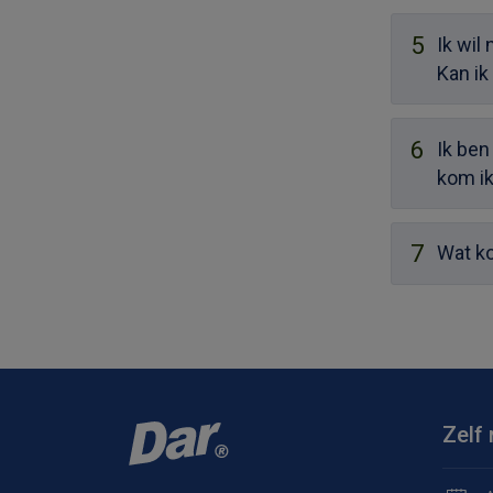
5
Ik wil
Kan ik
6
Ik ben
kom ik
7
Wat ko
Zelf 